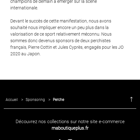
champions de demain à émerger sur la scène
internationale.
Devant le succès de cette manifestation, nous avons
souhaité nous impliquer encore un peu plus dans la
valorisation de ce sport relativement méconnu. Nous
sommes donc devenus sponsors de deux perchistes
français, Pierre Cottin et Jules Cyprès, engagés pour les JO
2020 au Japon.
Accueil
>
Sponsoring
>
Perche
Découvrez nos collections sur notre site e-commerce
maboutiqueplus.fr