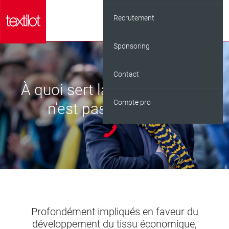
Recrutement
Qui sommes-nous ?
Sponsoring
Concept
Contact
Marque
À quoi sert la réussite si elle
Compte pro
Logistique
n’est pas partagée ?
Profondément impliqués en faveur du
développement du tissu économique,